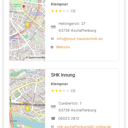
Klempner
★
★
★
☆
☆
(3)
Hettingerstr. 37
🗺
63739 Aschaffenburg
✉
info@inout-haustechnik.de
🌐
Website
SHK Innung
Klempner
★
★
★
☆
☆
(3)
Cunibertstr. 1
🗺
63739 Aschaffenburg
☎
06023 2812
✉
shk-aschaffenburg@t-online.de