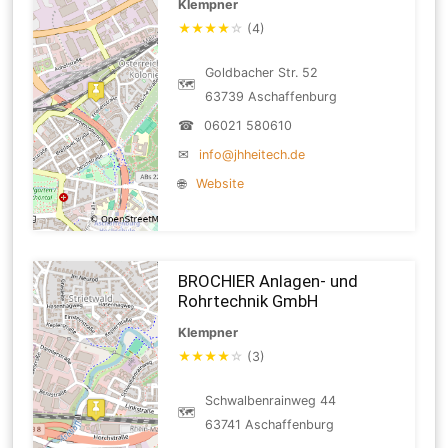
Klempner
★
★
★
★
☆
(4)
Goldbacher Str. 52
🗺
63739 Aschaffenburg
☎
06021 580610
✉
info@jhheitech.de
🌐
Website
BROCHIER Anlagen- und
Rohrtechnik GmbH
Klempner
★
★
★
★
☆
(3)
Schwalbenrainweg 44
🗺
63741 Aschaffenburg