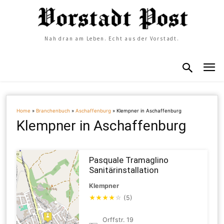
Nah dran am Leben. Echt aus der Vorstadt.
Home
»
Branchenbuch
»
Aschaffenburg
»
Klempner in Aschaffenburg
Klempner in Aschaffenburg
Pasquale Tramaglino
Sanitärinstallation
Klempner
★
★
★
★
☆
(5)
Orffstr. 19