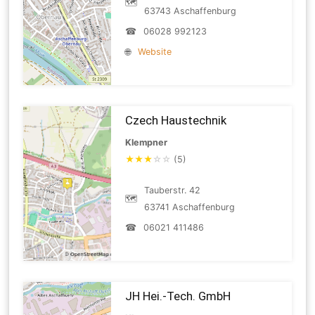
🗺
63743 Aschaffenburg
☎
06028 992123
🌐
Website
Czech Haustechnik
Klempner
★
★
★
☆
☆
(5)
Tauberstr. 42
🗺
63741 Aschaffenburg
☎
06021 411486
JH Hei.-Tech. GmbH