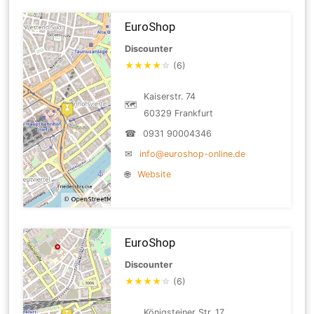
EuroShop
Discounter
★
★
★
★
☆
(6)
Kaiserstr. 74
🗺
60329 Frankfurt
☎
0931 90004346
✉
info@euroshop-online.de
🌐
Website
EuroShop
Discounter
★
★
★
★
☆
(6)
Königsteiner Str. 17