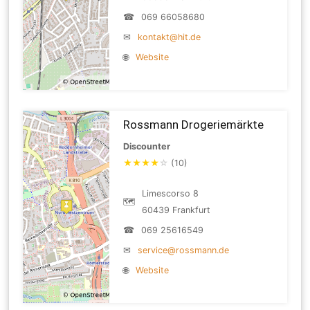
☎
069 66058680
✉
kontakt@hit.de
🌐
Website
Rossmann Drogeriemärkte
Discounter
★
★
★
★
☆
(10)
Limescorso 8
🗺
60439 Frankfurt
☎
069 25616549
✉
service@rossmann.de
🌐
Website