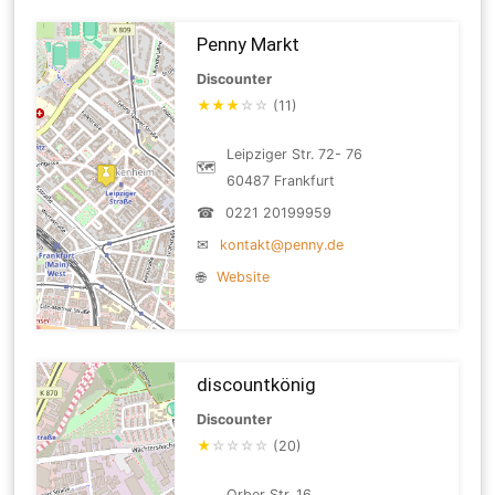
Penny Markt
Discounter
★
★
★
☆
☆
(11)
Leipziger Str. 72- 76
🗺
60487 Frankfurt
☎
0221 20199959
✉
kontakt@penny.de
🌐
Website
discountkönig
Discounter
★
☆
☆
☆
☆
(20)
Orber Str. 16