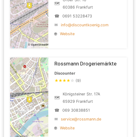
🗺
60386 Frankfurt
☎
0691 53228473
✉
info@discountkoenig.com
🌐
Website
Rossmann Drogeriemärkte
Discounter
★
★
★
★
☆
(9)
Königsteiner Str. 17A
🗺
65929 Frankfurt
☎
069 30838851
✉
service@rossmann.de
🌐
Website