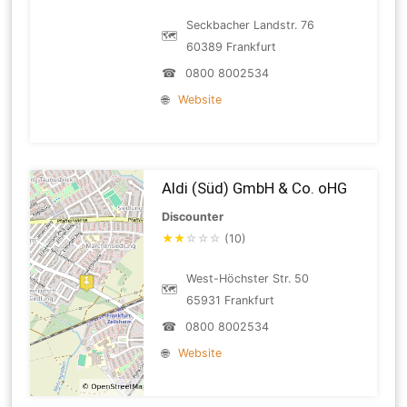
Seckbacher Landstr. 76
🗺
60389 Frankfurt
☎
0800 8002534
🌐
Website
Aldi (Süd) GmbH & Co. oHG
Discounter
★
★
☆
☆
☆
(10)
West-Höchster Str. 50
🗺
65931 Frankfurt
☎
0800 8002534
🌐
Website