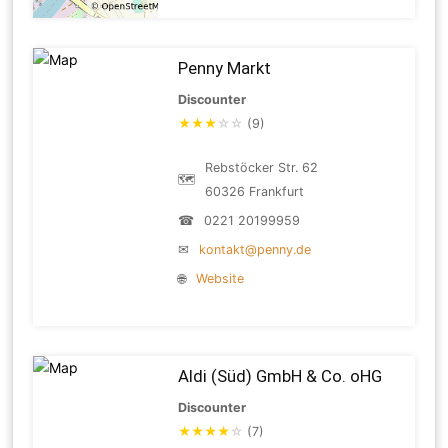
Penny Markt
Discounter
★
★
★
☆
☆
(9)
Rebstöcker Str. 62
🗺
60326 Frankfurt
☎
0221 20199959
✉
kontakt@penny.de
🌐
Website
Aldi (Süd) GmbH & Co. oHG
Discounter
★
★
★
★
☆
(7)