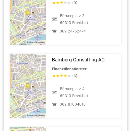
★
★
★
☆
☆
(9)
Börsenplatz 2
🗺
60313 Frankfurt
☎
069 24752474
Bamberg Consulting AG
Finanzdienstleister
★
★
★
★
☆
(6)
Börsenplatz 4
🗺
60313 Frankfurt
☎
069 87004010