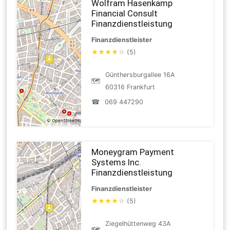
Wolfram Hasenkamp
Financial Consult
Finanzdienstleistung
Finanzdienstleister
★
★
★
★
☆
(5)
Günthersburgallee 16A
🗺
60316 Frankfurt
☎
069 447290
Moneygram Payment
Systems Inc.
Finanzdienstleistung
Finanzdienstleister
★
★
★
★
☆
(5)
Ziegelhüttenweg 43A
🗺