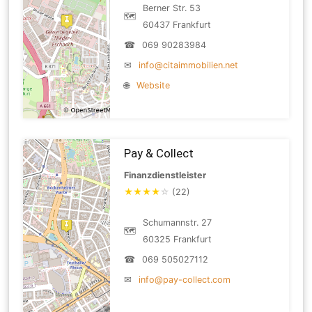
Berner Str. 53
🗺
60437 Frankfurt
☎
069 90283984
✉
info@citaimmobilien.net
🌐
Website
Pay & Collect
Finanzdienstleister
★
★
★
★
☆
(22)
Schumannstr. 27
🗺
60325 Frankfurt
☎
069 505027112
✉
info@pay-collect.com