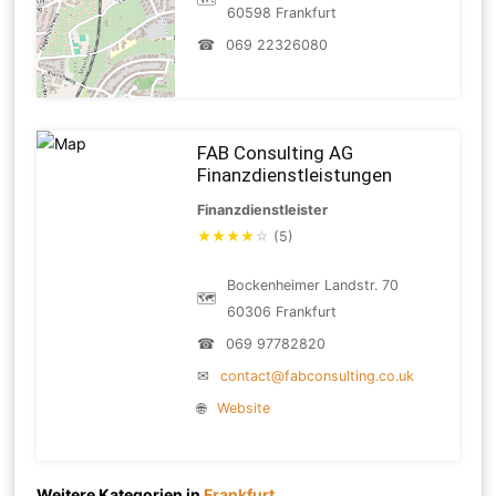
60598 Frankfurt
☎
069 22326080
FAB Consulting AG
Finanzdienstleistungen
Finanzdienstleister
★
★
★
★
☆
(5)
Bockenheimer Landstr. 70
🗺
60306 Frankfurt
☎
069 97782820
✉
contact@fabconsulting.co.uk
🌐
Website
Weitere Kategorien in
Frankfurt