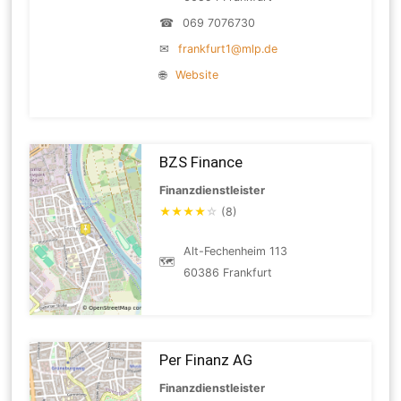
☎
069 7076730
✉
frankfurt1@mlp.de
🌐
Website
BZS Finance
Finanzdienstleister
★
★
★
★
☆
(8)
Alt-Fechenheim 113
🗺
60386 Frankfurt
Per Finanz AG
Finanzdienstleister