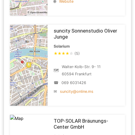
🌐
Website
suncity Sonnenstudio Oliver
Junge
Solarium
★
★
★
★
☆
(5)
Walter-Kolb-Str. 9- 11
🗺
60594 Frankfurt
☎
069 6031426
✉
suncity@online.ms
TOP-SOLAR Bräunungs-
Center GmbH