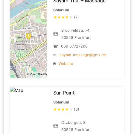
Sayam Thai – Massage
Solarium
★
★
★
★
☆
(7)
Bruchfeldstr. 74
🗺
60528 Frankfurt
☎
069 67727296
✉
sayam-massage@gmx.de
🌐
Website
Sun Point
Solarium
★
★
★
★
☆
(6)
Otzbergstr. 8
🗺
60528 Frankfurt