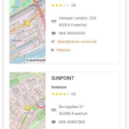
★
★
★
☆
☆
(6)
Hanauer Landstr. 220
🗺
60314 Frankfurt
☎
069 48005550
✉
leber@beste-sonne.de
🌐
Website
SUNPOINT
Solarium
★
★
★
★
☆
(5)
Borsigallee 27
🗺
60388 Frankfurt
☎
069 40897360