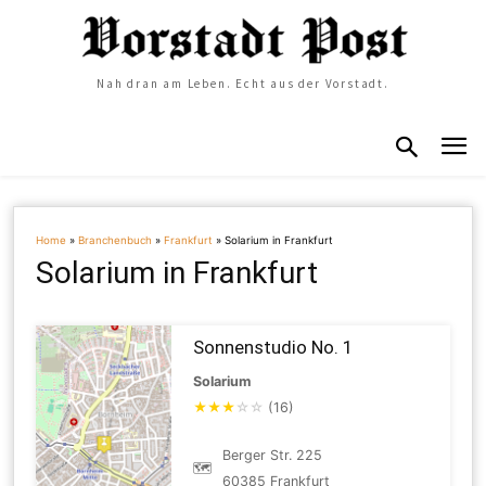
Nah dran am Leben. Echt aus der Vorstadt.
Home
»
Branchenbuch
»
Frankfurt
»
Solarium in Frankfurt
Solarium in Frankfurt
Sonnenstudio No. 1
Solarium
★
★
★
☆
☆
(16)
Berger Str. 225
🗺
60385 Frankfurt