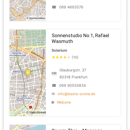
☎
069 4693576
Sonnenstudio No.1, Rafael
Wasmuth
Solarium
★
★
★
★
☆
(10)
Glauburgstr. 37
🗺
60318 Frankfurt
☎
069 90555834
✉
info@beste-sonne.de
🌐
Website