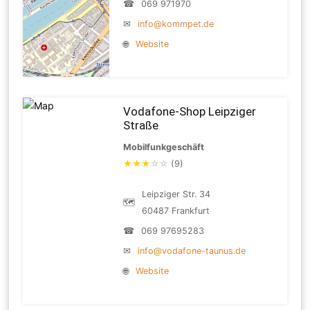
☎
069 971970
✉
info@kommpet.de
🌐
Website
Vodafone-Shop Leipziger
Straße
Mobilfunkgeschäft
★
★
★
☆
☆
(9)
Leipziger Str. 34
🗺
60487 Frankfurt
☎
069 97695283
✉
info@vodafone-taunus.de
🌐
Website