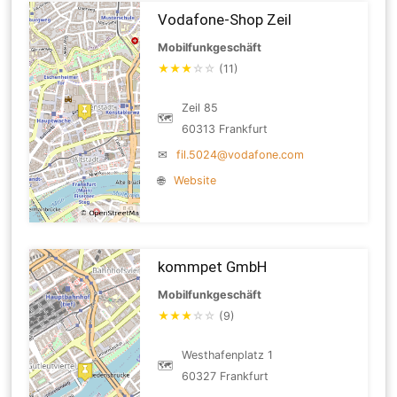
Vodafone-Shop Zeil
Mobilfunkgeschäft
★
★
★
☆
☆
(11)
Zeil 85
🗺
60313 Frankfurt
✉
fil.5024@vodafone.com
🌐
Website
kommpet GmbH
Mobilfunkgeschäft
★
★
★
☆
☆
(9)
Westhafenplatz 1
🗺
60327 Frankfurt