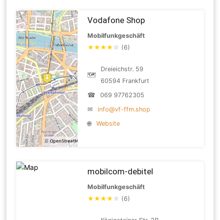
Vodafone Shop
Mobilfunkgeschäft
★
★
★
★
☆
(6)
Dreieichstr. 59
🗺
60594 Frankfurt
☎
069 97762305
✉
info@vf-ffm.shop
🌐
Website
mobilcom-debitel
Mobilfunkgeschäft
★
★
★
★
☆
(6)