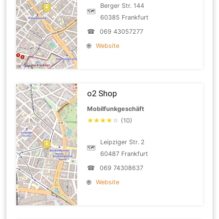
Berger Str. 144
🗺
60385 Frankfurt
☎
069 43057277
🌐
Website
o2 Shop
Mobilfunkgeschäft
★
★
★
★
☆
(10)
Leipziger Str. 2
🗺
60487 Frankfurt
☎
069 74308637
🌐
Website