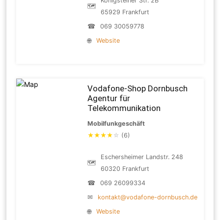
Königsteiner Str. 2B
🗺
65929 Frankfurt
☎
069 30059778
🌐
Website
Vodafone-Shop Dornbusch
Agentur für
Telekommunikation
Mobilfunkgeschäft
★
★
★
★
☆
(6)
Eschersheimer Landstr. 248
🗺
60320 Frankfurt
☎
069 26099334
✉
kontakt@vodafone-dornbusch.de
🌐
Website