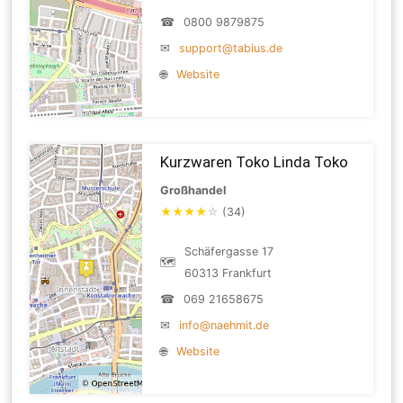
☎
0800 9879875
✉
support@tabius.de
🌐
Website
Kurzwaren Toko Linda Toko
Großhandel
★
★
★
★
☆
(34)
Schäfergasse 17
🗺
60313 Frankfurt
☎
069 21658675
✉
info@naehmit.de
🌐
Website