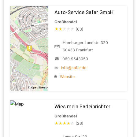
Auto-Service Safar GmbH
Großhandel
★
★
☆
☆
☆
(63)
Homburger Landstr. 320
🗺
60433 Frankfurt
☎
069 9543050
✉
info@safar.de
🌐
Website
Wies mein Badeinrichter
Großhandel
★
★
★
★
☆
(26)
Lange Str. 29