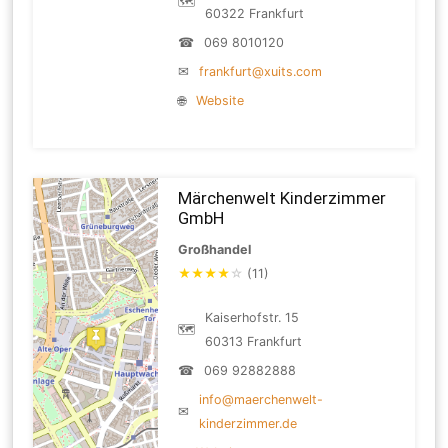
🗺
60322 Frankfurt
☎
069 8010120
✉
frankfurt@xuits.com
🌐
Website
Märchenwelt Kinderzimmer
GmbH
Großhandel
★
★
★
★
☆
(11)
Kaiserhofstr. 15
🗺
60313 Frankfurt
☎
069 92882888
info@maerchenwelt-
✉
kinderzimmer.de