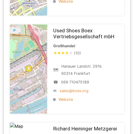
🌐
Website
Used Shoes Boex
Vertriebsgesellschaft mbH
Großhandel
★
★
★
★
☆
(10)
Hanauer Landstr. 291b
🗺
60314 Frankfurt
☎
069 710475189
✉
sales@boex.org
🌐
Website
Richard Heininger Metzgerei