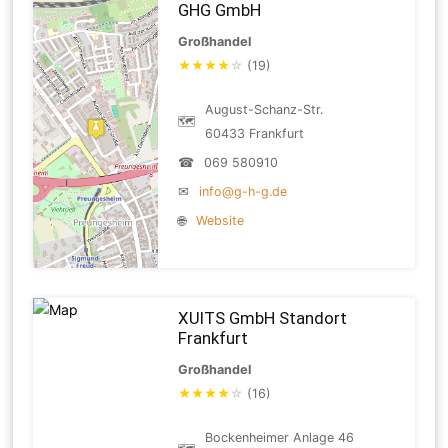
GHG GmbH
Großhandel
★
★
★
★
☆
(19)
August-Schanz-Str.
🗺
60433 Frankfurt
☎
069 580910
✉
info@g-h-g.de
🌐
Website
XUITS GmbH Standort
Frankfurt
Großhandel
★
★
★
★
☆
(16)
Bockenheimer Anlage 46