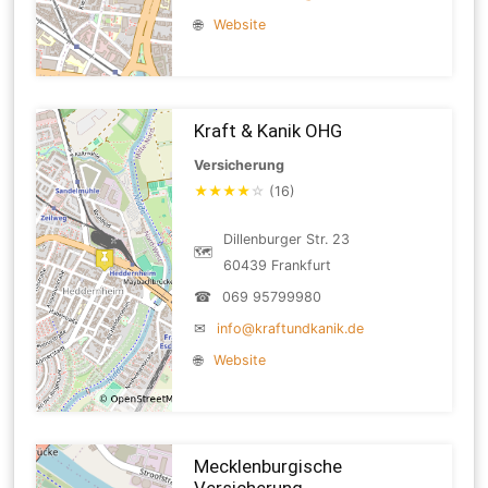
🌐
Website
Kraft & Kanik OHG
Versicherung
★
★
★
★
☆
(16)
Dillenburger Str. 23
🗺
60439 Frankfurt
☎
069 95799980
✉
info@kraftundkanik.de
🌐
Website
Mecklenburgische
Versicherung