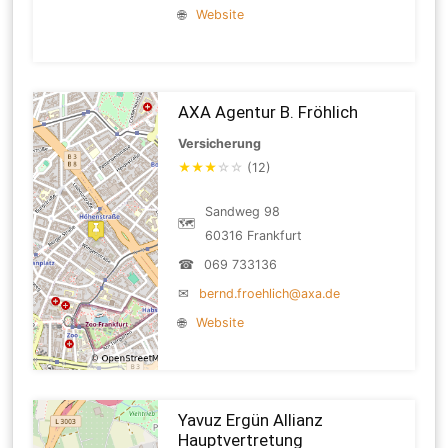
🌐
Website
AXA Agentur B. Fröhlich
Versicherung
★
★
★
☆
☆
(12)
Sandweg 98
🗺
60316 Frankfurt
☎
069 733136
✉
bernd.froehlich@axa.de
🌐
Website
Yavuz Ergün Allianz
Hauptvertretung