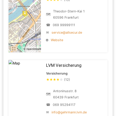
Theodor-Stern-Kai 1
🗺
60596 Frankfurt
☎
069 99999111
✉
service@allsecur.de
🌐
Website
LVM Versicherung
Versicherung
★
★
★
★
☆
(12)
Antoninusstr. 8
🗺
60439 Frankfurt
☎
069 95294117
✉
info@gehrmann.lvm.de