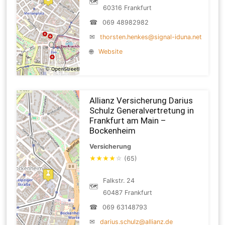
🗺
60316 Frankfurt
☎
069 48982982
✉
thorsten.henkes@signal-iduna.net
🌐
Website
Allianz Versicherung Darius
Schulz Generalvertretung in
Frankfurt am Main –
Bockenheim
Versicherung
★
★
★
★
☆
(65)
Falkstr. 24
🗺
60487 Frankfurt
☎
069 63148793
✉
darius.schulz@allianz.de