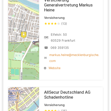
Generalvertretung Markus
Heine
Versicherung
★
★
★
★
☆
(13)
Eifelstr. 50
🗺
60529 Frankfurt
☎
069 359135
markus.heine@mecklenburgische.
✉
com
🌐
Website
AllSecur Deutschland AG
Schadenhotline
Versicherung
★
★
★
★
☆
(15)