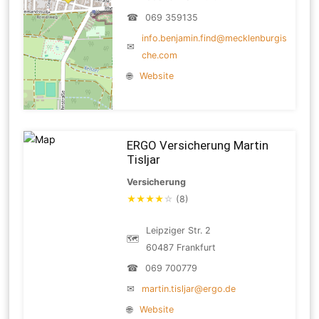
☎
069 359135
info.benjamin.find@mecklenburgis
✉
che.com
🌐
Website
ERGO Versicherung Martin
Tisljar
Versicherung
★
★
★
★
☆
(8)
Leipziger Str. 2
🗺
60487 Frankfurt
☎
069 700779
✉
martin.tisljar@ergo.de
🌐
Website