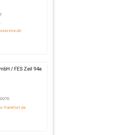
7
-
sservice.de
mbH / FES Zeil 94a
80070
s-frankfurt.de