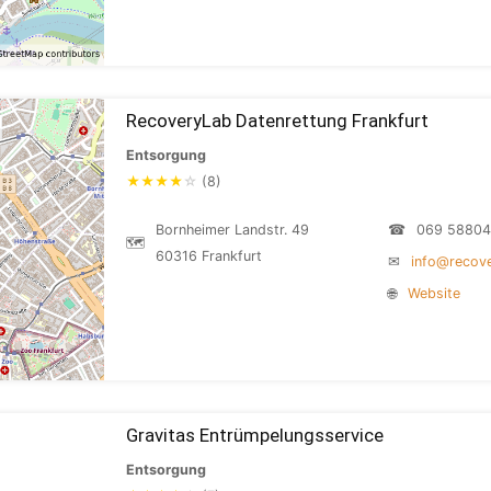
RecoveryLab Datenrettung Frankfurt
Entsorgung
★
★
★
★
☆
(8)
Bornheimer Landstr. 49
☎
069 5880
🗺
60316 Frankfurt
✉
info@recove
🌐
Website
Gravitas Entrümpelungsservice
Entsorgung