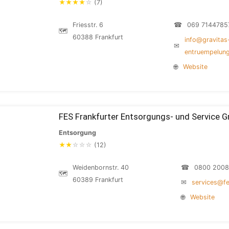
★
★
★
★
☆
(7)
Friesstr. 6
☎
069 7144785
🗺
60388 Frankfurt
info@gravitas
✉
entruempelung
🌐
Website
FES Frankfurter Entsorgungs- und Service G
Entsorgung
★
★
☆
☆
☆
(12)
Weidenbornstr. 40
☎
0800 200
🗺
60389 Frankfurt
✉
services@fe
🌐
Website