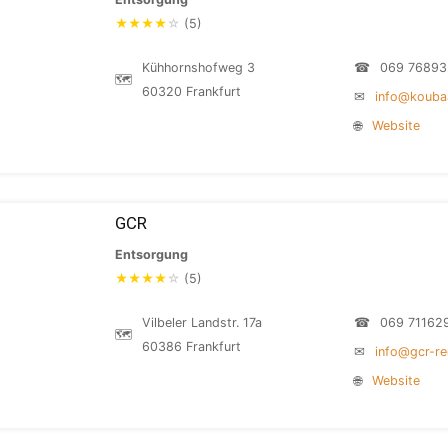
★
★
★
★
☆
(5)
Kühhornshofweg 3
☎
069 7689
🗺
60320 Frankfurt
✉
info@koubaa
🌐
Website
GCR
Entsorgung
★
★
★
★
☆
(5)
Vilbeler Landstr. 17a
☎
069 71162
🗺
60386 Frankfurt
✉
info@gcr-re
🌐
Website