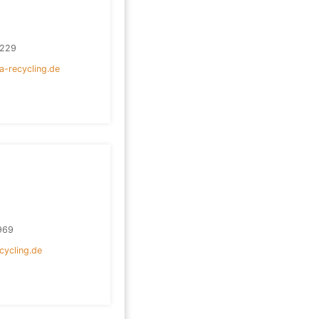
3229
-recycling.de
969
cycling.de