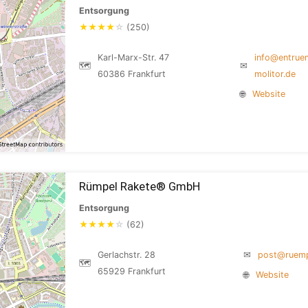
Entsorgung
★
★
★
★
☆
(250)
Karl-Marx-Str. 47
info@entrue
🗺
✉
60386 Frankfurt
molitor.de
🌐
Website
Rümpel Rakete® GmbH
Entsorgung
★
★
★
★
☆
(62)
Gerlachstr. 28
✉
post@ruemp
🗺
65929 Frankfurt
🌐
Website