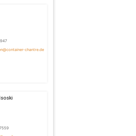
0947
n@container-chantre.de
Isoski
7559