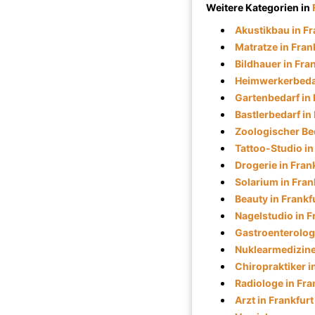
Weitere Kategorien in
Akustikbau in Fr
Matratze in Fran
Bildhauer in Fra
Heimwerkerbedar
Gartenbedarf in 
Bastlerbedarf in
Zoologischer Bed
Tattoo-Studio in
Drogerie in Fran
Solarium in Fran
Beauty in Frankf
Nagelstudio in F
Gastroenterologe
Nuklearmediziner
Chiropraktiker i
Radiologe in Fra
Arzt in Frankfurt