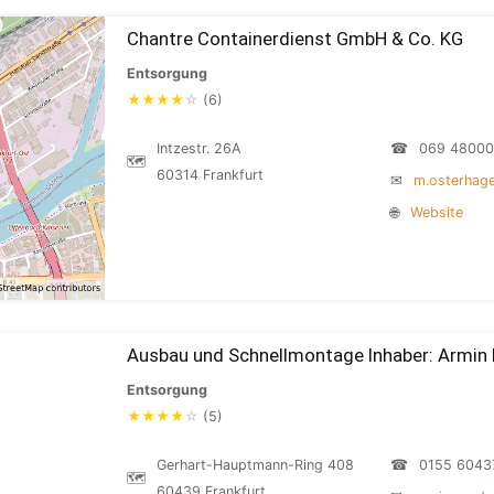
Chantre Containerdienst GmbH & Co. KG
Entsorgung
★
★
★
★
☆
(6)
Intzestr. 26A
☎
069 4800
🗺
60314 Frankfurt
✉
m.osterhage
🌐
Website
Ausbau und Schnellmontage Inhaber: Armin 
Entsorgung
★
★
★
★
☆
(5)
Gerhart-Hauptmann-Ring 408
☎
0155 6043
🗺
60439 Frankfurt