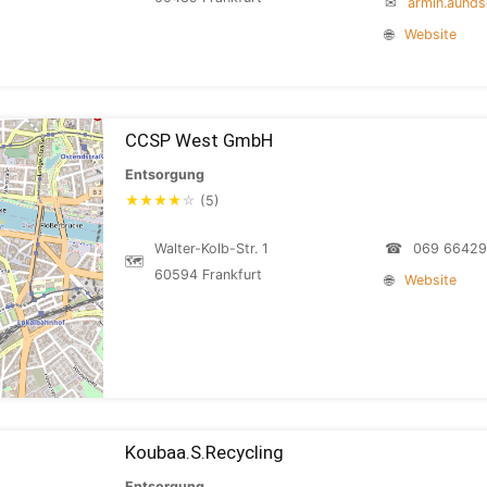
✉
armin.aund
🌐
Website
CCSP West GmbH
Entsorgung
★
★
★
★
☆
(5)
Walter-Kolb-Str. 1
☎
069 6642
🗺
60594 Frankfurt
🌐
Website
Koubaa.S.Recycling
Entsorgung