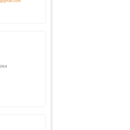
s@gmail.com
9064