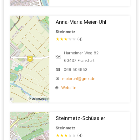
Anna-Maria Meier-Uhl
Steinmetz
★
★
★
☆
☆
(4)
Harheimer Weg 82
🗺
60437 Frankfurt
☎
069 504953
✉
meieruhl@gmx.de
🌐
Website
Steinmetz-Schüssler
Steinmetz
★
★
★
☆
☆
(4)