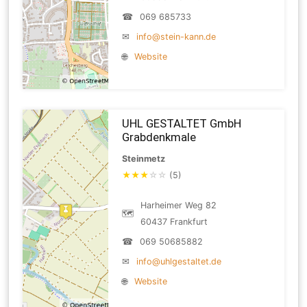
☎
069 685733
✉
info@stein-kann.de
🌐
Website
UHL GESTALTET GmbH
Grabdenkmale
Steinmetz
★
★
★
☆
☆
(5)
Harheimer Weg 82
🗺
60437 Frankfurt
☎
069 50685882
✉
info@uhlgestaltet.de
🌐
Website