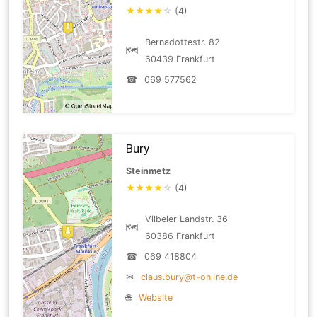
★
★
★
★
☆
(4)
Bernadottestr. 82
🗺
60439 Frankfurt
☎
069 577562
Bury
Steinmetz
★
★
★
★
☆
(4)
Vilbeler Landstr. 36
🗺
60386 Frankfurt
☎
069 418804
✉
claus.bury@t-online.de
🌐
Website