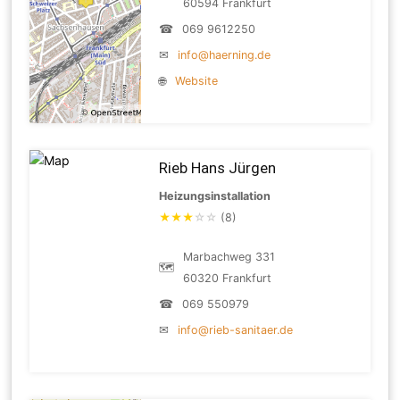
60594 Frankfurt
☎
069 9612250
✉
info@haerning.de
🌐
Website
Rieb Hans Jürgen
Heizungsinstallation
★
★
★
☆
☆
(8)
Marbachweg 331
🗺
60320 Frankfurt
☎
069 550979
✉
info@rieb-sanitaer.de