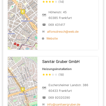
★
★
★
★
☆
(14)
Höhenstr. 45
🗺
60385 Frankfurt
☎
069 431417
✉
alfonsdresch@web.de
🌐
Website
Sanitär Gruber GmbH
Heizungsinstallation
★
★
★
☆
☆
(18)
Eschersheimer Landstr. 386
🗺
60433 Frankfurt
☎
069 92020290
✉
info@sanitaergruber.de