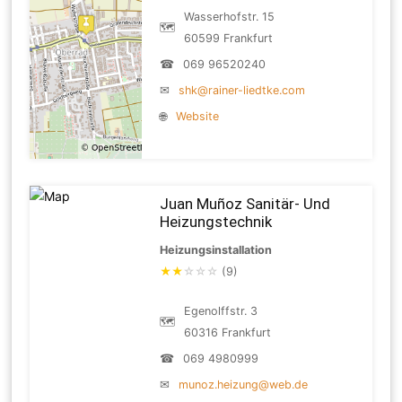
Wasserhofstr. 15
🗺
60599 Frankfurt
☎
069 96520240
✉
shk@rainer-liedtke.com
🌐
Website
Juan Muñoz Sanitär- Und
Heizungstechnik
Heizungsinstallation
★
★
☆
☆
☆
(9)
Egenolffstr. 3
🗺
60316 Frankfurt
☎
069 4980999
✉
munoz.heizung@web.de