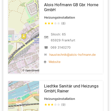
Alois Hofmann GB Gbr. Horne
GmbH
Heizungsinstallation
★
★
★
☆
☆
(8)
Silostr. 65
🗺
65929 Frankfurt
☎
069 3140270
✉
haustechnik@alois-hofmann.de
🌐
Website
Liedtke Sanitär und Heizungs
GmbH, Rainer
Heizungsinstallation
★
★
★
☆
☆
(9)