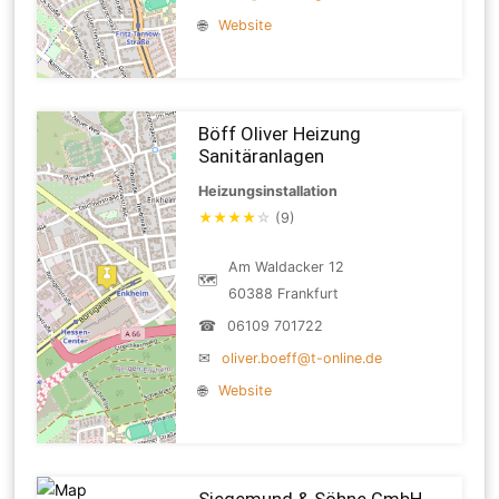
🌐
Website
Böff Oliver Heizung
Sanitäranlagen
Heizungsinstallation
★
★
★
★
☆
(9)
Am Waldacker 12
🗺
60388 Frankfurt
☎
06109 701722
✉
oliver.boeff@t-online.de
🌐
Website
Siegemund & Söhne GmbH