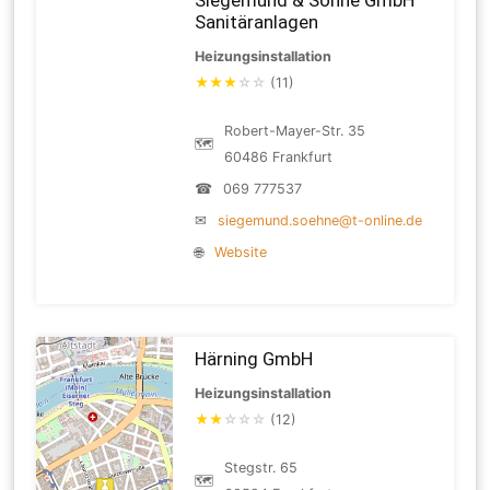
Sanitäranlagen
Heizungsinstallation
★
★
★
☆
☆
(11)
Robert-Mayer-Str. 35
🗺
60486 Frankfurt
☎
069 777537
✉
siegemund.soehne@t-online.de
🌐
Website
Härning GmbH
Heizungsinstallation
★
★
☆
☆
☆
(12)
Stegstr. 65
🗺