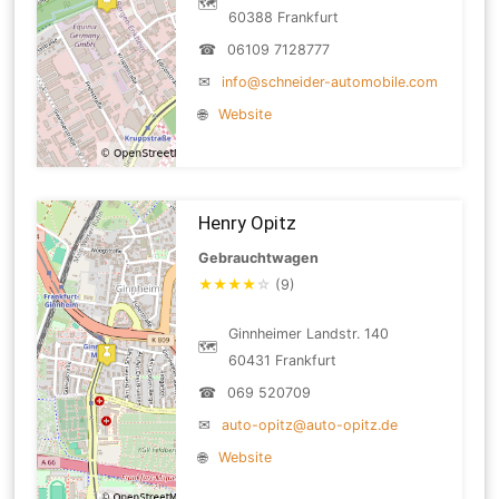
🗺
60388 Frankfurt
☎
06109 7128777
✉
info@schneider-automobile.com
🌐
Website
Henry Opitz
Gebrauchtwagen
★
★
★
★
☆
(9)
Ginnheimer Landstr. 140
🗺
60431 Frankfurt
☎
069 520709
✉
auto-opitz@auto-opitz.de
🌐
Website